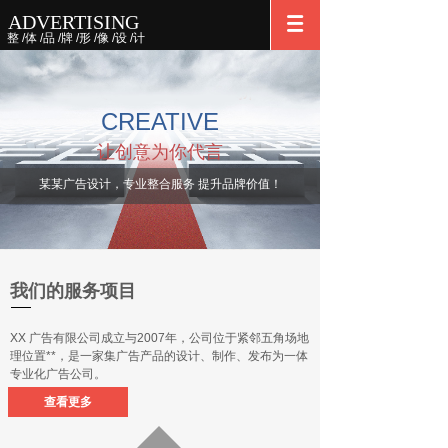
ADVERTISING
整 /体 /品 /牌 /形 /像 /设 /计
CREATIVE
让创意为你代言
某某广告设计，专业整合服务 提升品牌价值！
我们的服务项目
XX 广告有限公司成立与2007年，公司位于紧邻五角场地
理位置**，是一家集广告产品的设计、制作、发布为一体
专业化广告公司。
查看更多